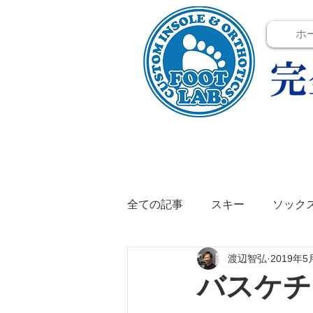
ホ
全ての記事
スキー
ソック
渡辺智弘
2019年5
テニス
イベント
イン
バスケチ