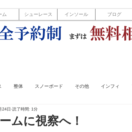
ーム
シューレース
インソール
ブログ
ス
整体
スノーボード
その他
インフィ
月24日
読了時間: 1分
ソール
フットラボ
バックジョイ
バレーボール
ームに視察へ！