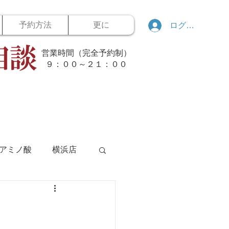
予約方法
更に
ログイン
営業時間（完全予約制）
​９：００～２１：００
アミノ酸
横浜店
ボウリング