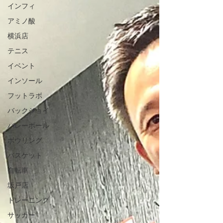
インフィ
アミノ酸
横浜店
テニス
イベント
インソール
フットラボ
バックジョイ
バレーボール
ボウリング
バスケット
自転車
坂戸店
トレーニング
サッカー