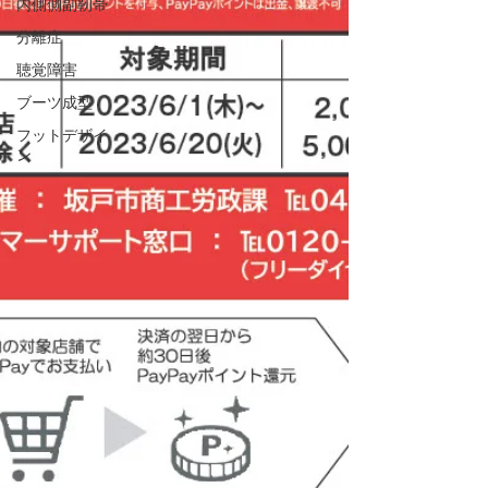
内側側副靭帯
分離症
聴覚障害
ブーツ成型
フットデザイ
ン