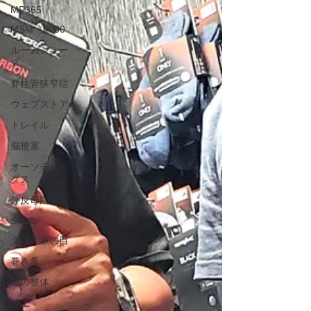
MP365
MSM・4000
ルームシュー
ズ
脊柱管狭窄症
ウェブストア
トレイル
脳梗塞
オーソティッ
クス
外反母趾
SPLC
タコ・魚の目
巻き爪
頭の整体
陸上