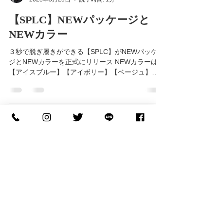
渡辺智弘
2023年5月25日
読了時間: 1分
【SPLC】NEWパッケージと
NEWカラー
３秒で脱ぎ履きができる【SPLC】がNEWパッケー
ジとNEWカラーを正式にリリース NEWカラーは
【アイスブルー】【アイボリー】【ベージュ】
【ネイビー】のアースカラー４色！！ 今まで派手
な色が多かったですが、新たにアースカラーが追
加されたことでシューズのデザインやカラーにと...