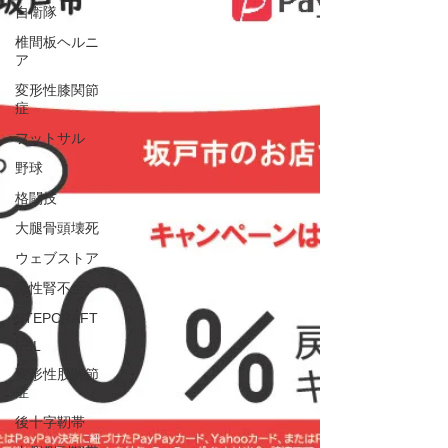
自衛隊
椎間板ヘルニ
ア
変形性膝関節
症
フットサル
野球
格闘技
大腿骨頭壊死
ウェブストア
慢性腎不全
STEPCRAFT
ESL
変形性股関節
症
後十字靭帯