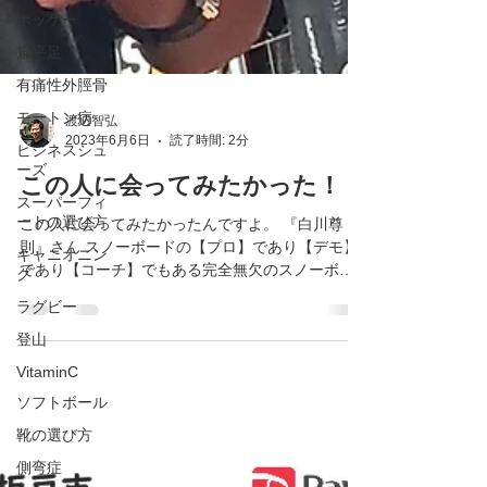
ホッケー
扁平足
有痛性外脛骨
モートン病
ビジネスシュ
ーズ
渡辺智弘
2023年6月6日
読了時間: 2分
スーパーフィ
ートの選び方
この人に会ってみたかった！
キャニオニン
この人に会ってみたかったんですよ。 『白川尊
グ
則』さん スノーボードの【プロ】であり【デモ】
ラグビー
であり【コーチ】でもある完全無欠のスノーボー
登山
ダー！！ SNSでしか見たことなかったけど、同じ
スノーボード業界にいても同じような考えをもっ
VitaminC
てる人は少なかったが、この人はなんだか似てる
ソフトボール
感じ...
靴の選び方
側弯症