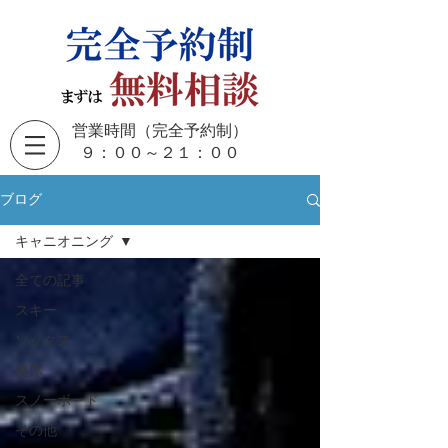
営業時間（完全予約制）
​９：００～２１：００
ブログ
キャニオニング
全ての記事
スキー
ソックス
整体
スノーボード
その他