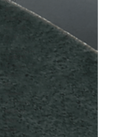
ホッケー
扁平足
有痛性外脛骨
モートン病
ビジネスシュー
ズ
スーパーフィー
トの選び方
キャニオニング
ラグビー
登山
VitaminC
ソフトボール
靴の選び方
側弯症
自衛隊