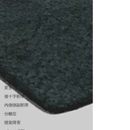
椎間板ヘルニア
変形性膝関節症
フットサル
野球
格闘技
大腿骨頭壊死
ウェブストア
慢性腎不全
STEPCRAFT
ESL
変形性股関節症
後十字靭帯
内側側副靭帯
分離症
聴覚障害