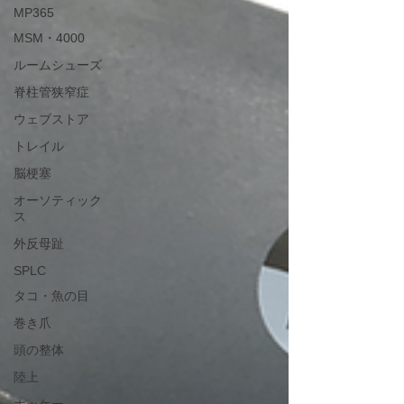
MP365
MSM・4000
ルームシューズ
脊柱管狭窄症
ウェブストア
トレイル
脳梗塞
オーソティック
ス
外反母趾
SPLC
タコ・魚の目
巻き爪
頭の整体
陸上