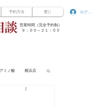
予約方法
更に
ログイン
営業時間（完全予約制）
​９：００～２１：００
アミノ酸
横浜店
ボウリング