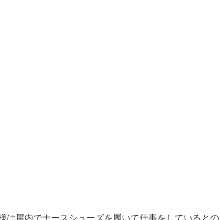
戸店
トレーニング
サッカー
MP365
MSM・
窄症
ウェブストア
トレイル
脳梗塞
オーソ
様は屋内でナースシューズを履いて仕事をしているとの