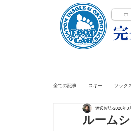
ホ
全ての記事
スキー
ソック
渡辺智弘
2020年3
テニス
イベント
イン
ルームシ