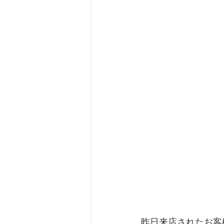
バスケット
自転車
坂
ルームシューズ
脊柱管狭
外反母趾
SPLC
昨日来店されたお客