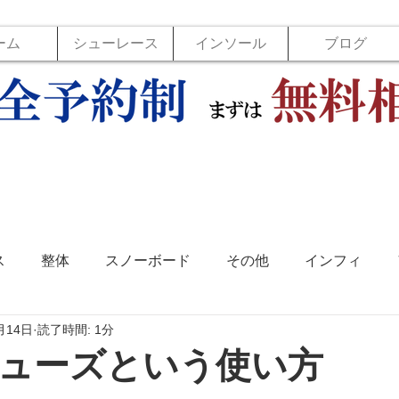
ーム
シューレース
インソール
ブログ
ス
整体
スノーボード
その他
インフィ
月14日
読了時間: 1分
ソール
フットラボ
バックジョイ
バレーボール
ューズという使い方