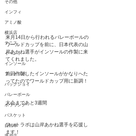
その他
インフィ
アミノ酸
横浜店
来月14日から行われるバレーボールの
テニス
ワールドカップを前に、日本代表の山
岸あかね選手がインソールの作製に来
イベント
てくれました。
インソール
前回作製したインソールがかなりへた
フットラボ
ってたのでワールドカップ用に新調！
バックジョイ
バレーボール
大会まであと3週間
ボウリング
バスケット
フットラボは山岸あかね選手を応援し
自転車
ます！
坂戸店