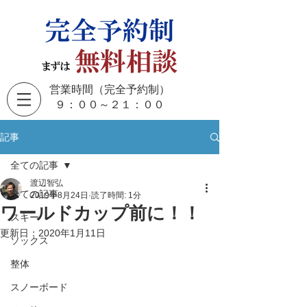
営業時間（完全予約制）
​９：００～２１：００
記事
全ての記事
渡辺智弘
全ての記事
2019年8月24日
読了時間: 1分
ワールドカップ前に！！
スキー
更新日：
2020年1月11日
ソックス
整体
スノーボード