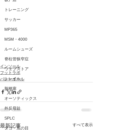
トレーニング
サッカー
MP365
MSM・4000
ルームシューズ
脊柱管狭窄症
インソール
ウェブストア
フットラボ
トレイル
バレーボール
脳梗塞
オーソティックス
外反母趾
SPLC
すべて表示
最新記事
タコ・魚の目