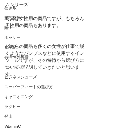
ムシリーズ
巻き爪
頭の整体
写真は女性用の商品ですが、もちろん
男性用の商品もあります。
陸上
ホッケー
どちらの商品も多くの女性が仕事で履
扁平足
くようなパンプスなどに使用するイン
有痛性外脛骨
ソールですが、その特徴から選び方に
ついてご説明していきたいと思いま
モートン病
す。
ビジネスシューズ
スーパーフィートの選び方
キャニオニング
ラグビー
登山
VitaminC