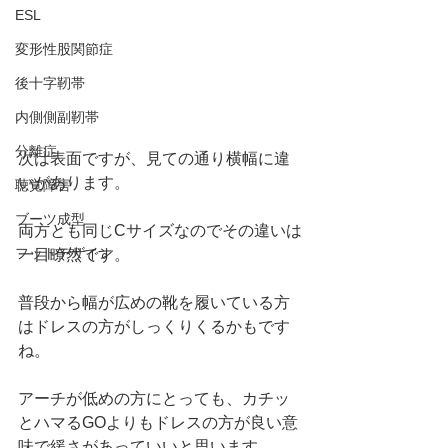
ESL
変形性股関節症
後十字靭帯
内側側副靭帯
分離症
次は表面ですが、見ての通り横幅に違
いがあります。
聴覚障害
ブーツ成型
両方とも同じCサイズなのでその違いは
フットデザイン
一目瞭然です。
普段から幅が広めの靴を履いている方
はドレスの方がしっくりくるかもです
ね。
アーチが低めの方にとっても、カチッ
とハマるGOよりもドレスの方が良い意
味で緩さがあっていいと思います。