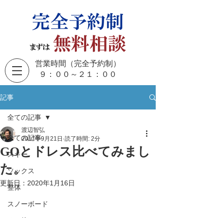
営業時間（完全予約制）
​９：００～２１：００
記事
全ての記事
渡辺智弘
全ての記事
2017年9月21日
読了時間: 2分
GOとドレス比べてみまし
スキー
た。
ソックス
更新日：
2020年1月16日
整体
スノーボード