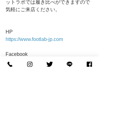
ットラボでは履き比べができますので
気軽にご来店ください。
HP
https://www.footlab-jp.com
Facebook
https://www.facebook.com/footlab.net
LINE＠
@tbl7351q
#中敷き
#ルームシューズ
#外反母趾
#
カラダの悩み
#モートン病
#superfeet
#
カーボン
#足の悩み
#内反小趾
#川越
#