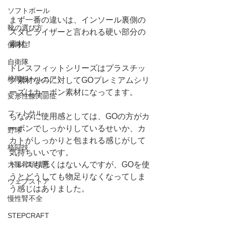
ソフトボール
まず一番の違いは、インソール裏側の
靴の選び方
スタビライザーと言われる硬い部分の
素材！
側弯症
自衛隊
ドレスフィットシリーズはプラスチッ
椎間板ヘルニア
ク素材なのに対してGOプレミアムシリ
ーズはカーボン素材になってます。
変形性膝関節症
フットサル
ちなみに使用感としては、GOの方がカ
ーボンでしっかりしているせいか、カ
野球
カトがしっかりと包まれる感じがして
格闘技
気持ちいいです。 
ドレスも悪くはないんですが、GOを使
大腿骨頭壊死
うとどうしても物足りなくなってしま
ウェブストア
う感じはありました。
慢性腎不全
STEPCRAFT