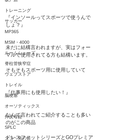
トレーニング
『インソールってスポーツで使うんで
サッカー
しょ？』
MP365
MSM・4000
未だに結構言われますが、実はフォー
ルームシューズ
マルで使用されてる方も結構います。
脊柱管狭窄症
そもそもスポーツ用に使用していて
ウェブストア
トレイル
『仕事用にも使用したい！』
脳梗塞
オーソティックス
なんて言われてご紹介することも多い
外反母趾
のがこの商品
SPLC
ドレスフィットシリーズとGOプレミア
タコ・魚の目