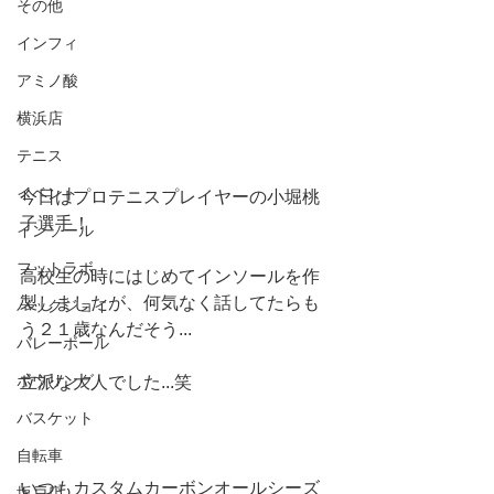
その他
インフィ
アミノ酸
横浜店
テニス
イベント
今日はプロテニスプレイヤーの小堀桃
子選手！
インソール
フットラボ
高校生の時にはじめてインソールを作
製しましたが、何気なく話してたらも
バックジョイ
う２１歳なんだそう...
バレーボール
ボウリング
立派な大人でした...笑
バスケット
自転車
いつもカスタムカーボンオールシーズ
坂戸店