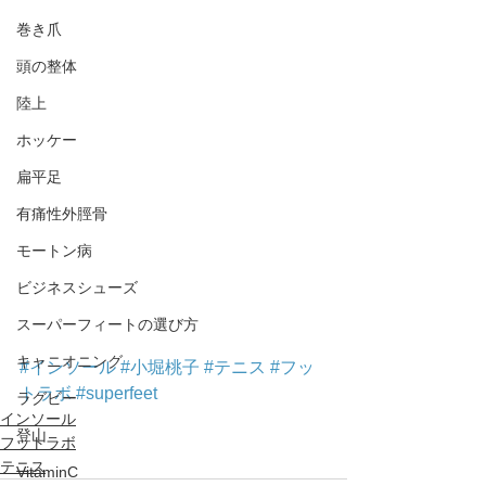
巻き爪
頭の整体
陸上
ホッケー
扁平足
有痛性外脛骨
モートン病
ビジネスシューズ
スーパーフィートの選び方
キャニオニング
#インソール
#小堀桃子
#テニス
#フッ
トラボ
#superfeet
ラグビー
インソール
登山
フットラボ
テニス
VitaminC