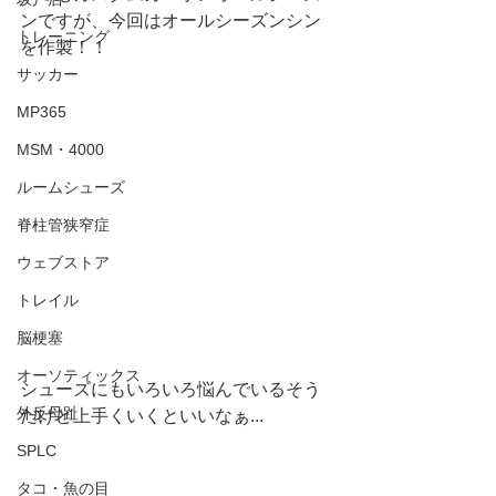
ンですが、今回はオールシーズンシン
トレーニング
を作製！！
サッカー
MP365
MSM・4000
ルームシューズ
脊柱管狭窄症
ウェブストア
トレイル
脳梗塞
オーソティックス
シューズにもいろいろ悩んでいるそう
外反母趾
だけど上手くいくといいなぁ...
SPLC
タコ・魚の目