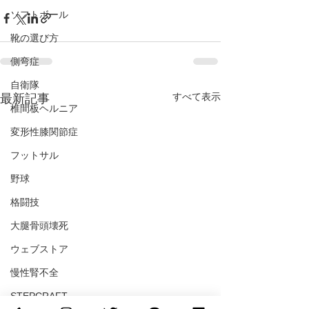
ソフトボール
靴の選び方
側弯症
自衛隊
すべて表示
最新記事
椎間板ヘルニア
変形性膝関節症
フットサル
野球
格闘技
大腿骨頭壊死
ウェブストア
慢性腎不全
STEPCRAFT