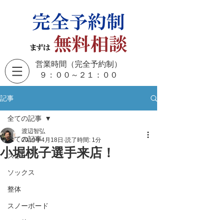
営業時間（完全予約制）
​９：００～２１：００
記事
全ての記事
渡辺智弘
全ての記事
2019年4月18日
読了時間: 1分
小堀桃子選手来店！
スキー
ソックス
整体
スノーボード