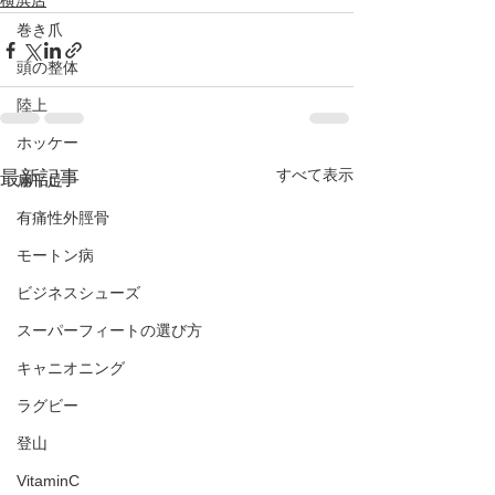
横浜店
巻き爪
頭の整体
陸上
ホッケー
すべて表示
最新記事
扁平足
有痛性外脛骨
モートン病
ビジネスシューズ
スーパーフィートの選び方
キャニオニング
ラグビー
登山
VitaminC