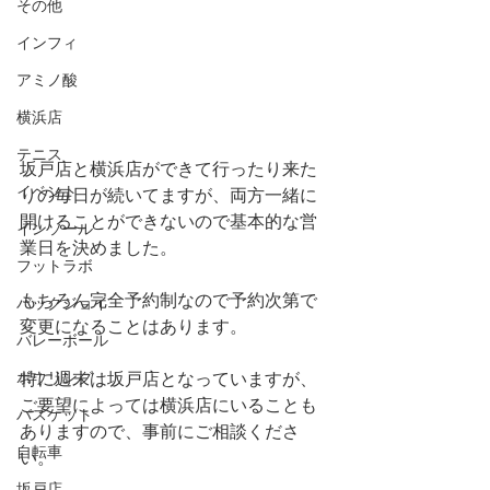
その他
インフィ
アミノ酸
横浜店
テニス
坂戸店と横浜店ができて行ったり来た
イベント
りの毎日が続いてますが、両方一緒に
開けることができないので基本的な営
インソール
業日を決めました。
フットラボ
もちろん完全予約制なので予約次第で
バックジョイ
変更になることはあります。
バレーボール
ボウリング
特に週末は坂戸店となっていますが、
ご要望によっては横浜店にいることも
バスケット
ありますので、事前にご相談くださ
自転車
い。
坂戸店