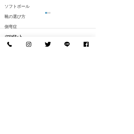
ソフトボール
靴の選び方
側弯症
コメント
自衛隊
椎間板ヘルニア
変形性膝関節症
コメントを追加…
【世界へ挑む】NCAA D1
【バスケの足裏
フットサル
へ進学する糸川光希選手
ル】「滑らない
がご来店！
ル」で皮膚が剥
野球
『FOOTDESIGN』サポー
ッシュとインソ
格闘技
ト契約締結のお知らせ🏀
しい関係
大腿骨頭壊死
ウェブストア
慢性腎不全
STEPCRAFT