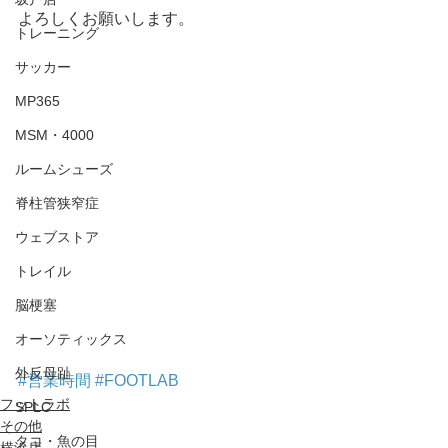
よろしくお願いします。
トレーニング
サッカー
MP365
MSM・4000
ルームシューズ
脊柱管狭窄症
ウェブストア
トレイル
脳梗塞
オーソティックス
外反母趾
#営業時間
#FOOTLAB
フットラボ
SPLC
その他
タコ・魚の目