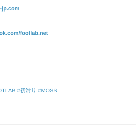
b-jp.com
ok.com/footlab.net
OTLAB
#初滑り
#MOSS