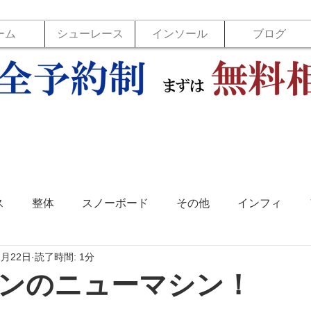
ーム
シューレース
インソール
ブログ
ス
整体
スノーボード
その他
インフィ
2月22日
読了時間: 1分
ソール
フットラボ
バックジョイ
バレーボール
ンのニューマシン！