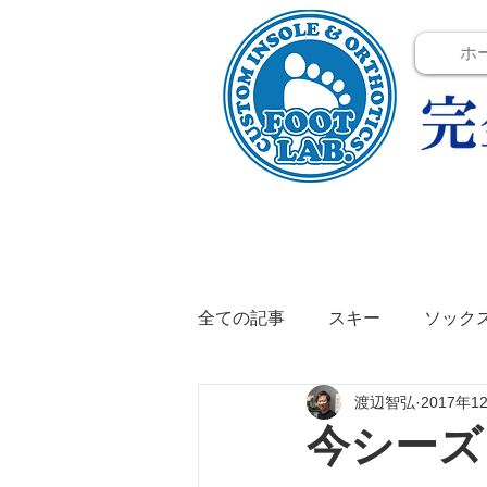
ホ
全ての記事
スキー
ソック
渡辺智弘
2017年1
テニス
イベント
イン
今シーズ