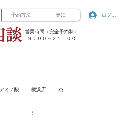
予約方法
更に
ログイン
営業時間（完全予約制）
​９：００～２１：００
アミノ酸
横浜店
ボウリング