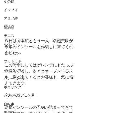
その他
インフィ
アミノ酸
横浜店
テニス
昨日は岡本航ともう一人、名越美咲が
イベント
今季のインソールを作製しに来てくれ
ました。
インソール
フットラボ
この時季にしてはゲレンデにもたっぷ
バックジョイ
り雪もあるし、次々とオープンするス
キー場が出てくるとお客様も一気に増
バレーボール
えてきます。
ボウリング
今年もあと1ヶ月！
バスケット
自転車
結構インソールの予約が詰まってきて
坂戸店