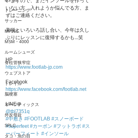
いますので、まだインソールを作って
いない方、入れようか悩んでる方、ま
トレーニング
ずはご連絡ください。
サッカー
美咲といろいろ話し合い、今年は久し
MP365
ぶりにレッスンに復帰するかも...笑
MSM・4000
ルームシューズ
HP
脊柱管狭窄症
https://www.footlab-jp.com
ウェブストア
Facebook
トレイル
https://www.facebook.com/footlab.net
脳梗塞
LINE＠
オーソティックス
@tbl7351q
外反母趾
#中敷き
#FOOTLAB
#スノーボード
SPLC
#superfeet
#カーボン
#フットラボ
#ス
ーパーフィート
#インソール
タコ・魚の目