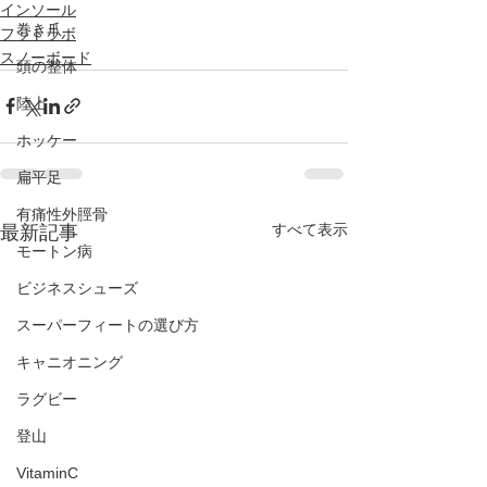
インソール
巻き爪
フットラボ
スノーボード
頭の整体
陸上
ホッケー
扁平足
有痛性外脛骨
すべて表示
最新記事
モートン病
ビジネスシューズ
スーパーフィートの選び方
キャニオニング
ラグビー
登山
VitaminC