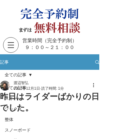
営業時間（完全予約制）
​９：００～２１：００
記事
全ての記事
渡辺智弘
全ての記事
2017年12月1日
読了時間: 1分
昨日はライダーばかりの日
スキー
でした。
ソックス
整体
スノーボード