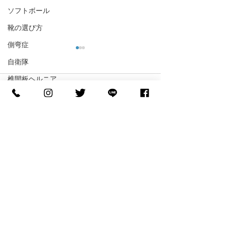
ソフトボール
靴の選び方
側弯症
自衛隊
椎間板ヘルニア
コメント
変形性膝関節症
フットサル
コメントを追加…
【世界へ挑む】NCAA D1
【バスケの足裏
野球
へ進学する糸川光希選手
ル】「滑らない
格闘技
がご来店！
ル」で皮膚が剥
『FOOTDESIGN』サポー
ッシュとインソ
大腿骨頭壊死
ト契約締結のお知らせ🏀
しい関係
ウェブストア
慢性腎不全
STEPCRAFT