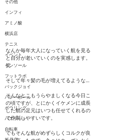
その他
インフィ
アミノ酸
横浜店
テニス
なんか毎年大人になっていく航を見る
イベント
と自分が老いていくのを実感します。
笑
インソール
フットラボ
そして年々髪の毛が増えてるような...
バックジョイ
そんなとこもうらやましくなる今日こ
バレーボール
の頃ですが、とにかくイケメンに成長
ボウリング
した航の足元はいつも任せてくれるの
で作製しやすいです。
バスケット
自転車
でもそんな航がめずらしくコルクが良
坂戸店