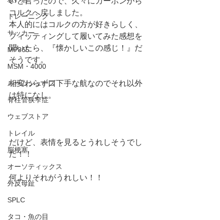
いと言ったので、久々にカーボンから
コルクへ戻しました。
トレーニング
本人的にはコルクの方が好きらしく、
サッカー
フィッティングして履いてみた感想を
聞いたら、『懐かしいこの感じ！』だ
MP365
そうです。
MSM・4000
相変わらず口下手な航なのでそれ以外
ルームシューズ
は特になし。
脊柱管狭窄症
ウェブストア
トレイル
だけど、表情を見るとうれしそうでし
脳梗塞
た！！
オーソティックス
何よりそれがうれしい！！
外反母趾
SPLC
タコ・魚の目