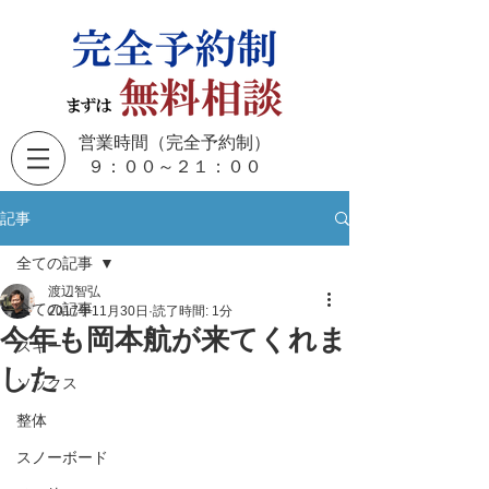
営業時間（完全予約制）
​９：００～２１：００
記事
全ての記事
渡辺智弘
全ての記事
2017年11月30日
読了時間: 1分
今年も岡本航が来てくれま
スキー
した
ソックス
整体
スノーボード