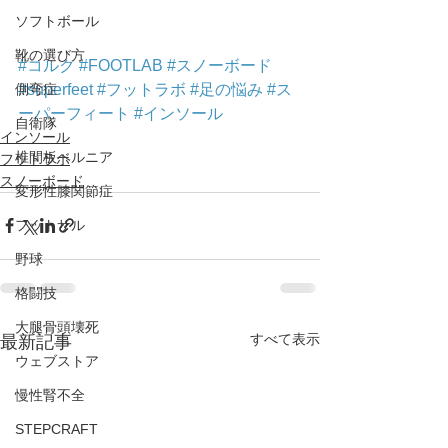
ソフトボール
靴の選び方
#コルク
#FOOTLAB
#スノーボード
#superfeet
#フットラボ
#足の悩み
#ス
側弯症
ーパーフィート
#インソール
自衛隊
インソール
椎間板ヘルニア
フットラボ
スノーボード
変形性膝関節症
フットサル
野球
格闘技
大腿骨頭壊死
すべて表示
最新記事
ウェブストア
慢性腎不全
STEPCRAFT