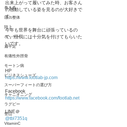
出来上がって履いてみた時、お客さん
巻き爪
の感動している姿を見るのが大好きで
す。
頭の整体
陸上
今年も世界を舞台に頑張っているの
で、怪我には十分気を付けてもらいた
ホッケー
いです。
扁平足
有痛性外脛骨
モートン病
HP
ビジネスシューズ
https://www.footlab-jp.com
スーパーフィートの選び方
Facebook
キャニオニング
https://www.facebook.com/footlab.net
ラグビー
LINE＠
登山
@tbl7351q
VitaminC