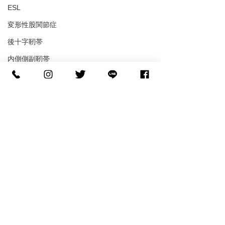
ESL
変形性股関節症
後十字靭帯
内側側副靭帯
分離症
聴覚障害
ブーツ成型
フットデザイン
コメント
コメントを追加…
【世界へ挑む】NCAA D1
【バスケの足裏
へ進学する糸川光希選手
ル】「滑らない
がご来店！
ル」で皮膚が剥