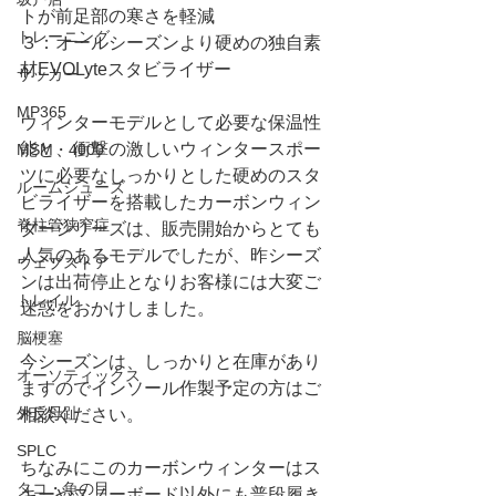
トが前足部の寒さを軽減
トレーニング
３：オールシーズンより硬めの独自素
材EVOLyteスタビライザー
サッカー
MP365
ウィンターモデルとして必要な保温性
能と、衝撃の激しいウィンタースポー
MSM・4000
ツに必要なしっかりとした硬めのスタ
ルームシューズ
ビライザーを搭載したカーボンウィン
脊柱管狭窄症
ターシリーズは、販売開始からとても
人気のあるモデルでしたが、昨シーズ
ウェブストア
ンは出荷停止となりお客様には大変ご
トレイル
迷惑をおかけしました。
脳梗塞
今シーズンは、しっかりと在庫があり
オーソティックス
ますのでインソール作製予定の方はご
外反母趾
相談ください。
SPLC
ちなみにこのカーボンウィンターはス
タコ・魚の目
キーやスノーボード以外にも普段履き