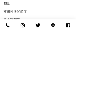
ESL
変形性股関節症
後十字靭帯
内側側副靭帯
分離症
聴覚障害
ブーツ成型
コメント
フットデザイン
コメントを追加…
【世界へ挑む】NCAA D1
【バスケの足裏
へ進学する糸川光希選手
ル】「滑らない
がご来店！
ル」で皮膚が剥
『FOOTDESIGN』サポー
ッシュとインソ
ト契約締結のお知らせ🏀
しい関係