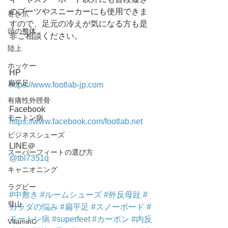
のブーツやスニーカーにも使用できま
巻き爪
すので、足元の冷えが気になる方も是
頭の整体
非ご相談ください。
陸上
ホッケー
HP
扁平足
https://www.footlab-jp.com
有痛性外脛骨
Facebook
モートン病
https://www.facebook.com/footlab.net
ビジネスシューズ
LINE＠
スーパーフィートの選び方
@tbl7351q
キャニオニング
ラグビー
#中敷き
#ルームシューズ
#外反母趾
#
登山
カラダの悩み
#扁平足
#スノーボード
#
モートン病
#superfeet
#カーボン
#内反
VitaminC