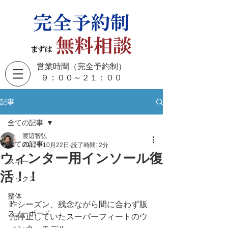
営業時間（完全予約制）
​９：００～２１：００
記事
全ての記事
渡辺智弘
全ての記事
2017年10月22日
読了時間: 2分
ウィンター用インソール復
スキー
活！！
ソックス
整体
昨シーズン、残念ながら間に合わず販
スノーボード
売停止していたスーパーフィートのウ