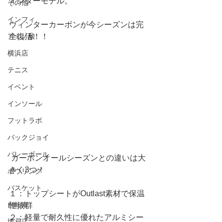
ィンターモデル。
その他
インフィ
ウィンターカーボンが今シーズンは完
アミノ酸
全復活！！
横浜店
テニス
イベント
インソール
フットラボ
バックジョイ
バレーボール
 カーボンオールシーズンとの違いは大
きく3つ！
ボウリング
バスケット
１：トップシートがOutlast素材で保温
自転車
性抜群
２：軽量で耐久性に優れたアルミシー
坂戸店