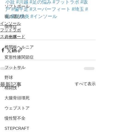
小趾
#川越
#足の悩み
#フットラボ
#坂
ソフトボール
戸
#偏平足
#スーパーフィート
#埼玉
#
足底筋膜炎
#インソール
靴の選び方
インソール
側弯症
フットラボ
スノーボード
自衛隊
椎間板ヘルニア
変形性膝関節症
フットサル
野球
すべて表示
最新記事
格闘技
大腿骨頭壊死
ウェブストア
慢性腎不全
STEPCRAFT