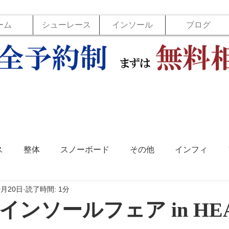
ーム
シューレース
インソール
ブログ
ス
整体
スノーボード
その他
インフィ
0月20日
読了時間: 1分
ソール
フットラボ
バックジョイ
バレーボール
ンソールフェア in HE