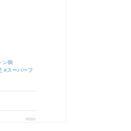
トン病
足
#スーパーフ