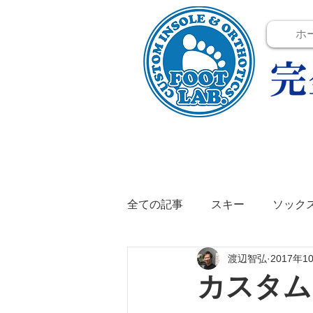
ホ
全ての記事
スキー
ソック
渡辺智弘
2017年1
テニス
イベント
イン
カスタムイ