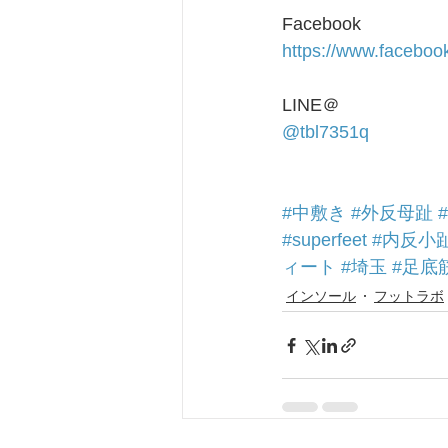
Facebook
https://www.facebook
LINE＠
@tbl7351q
#中敷き
#外反母趾
#superfeet
#内反小
ィート
#埼玉
#足底
インソール
フットラボ