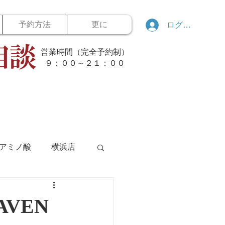
予約方法
更に
ログイン
営業時間（完全予約制）
​９：００～２１：００
アミノ酸
横浜店
ボウリング
AVEN