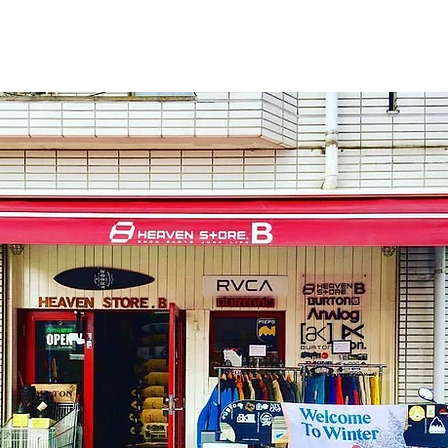
戸店
トレーニング
サッカー
MP365
MSM・
窄症
ウェブストア
トレイル
脳梗塞
オーソ