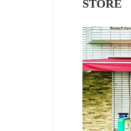
STORE
バスケット
自転車
坂
ルームシューズ
脊柱管狭
外反母趾
SPLC