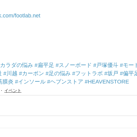
.com/footlab.net
#カラダの悩み
#扁平足
#スノーボード
#戸塚優斗
#モー
趾
#川越
#カーボン
#足の悩み
#フットラボ
#坂戸
#偏平
筋膜炎
#インソール
#ヘブンストア
#HEAVENSTORE
イベント