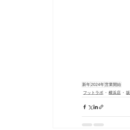
新年
2024年
営業開始
フットラボ
横浜店
坂