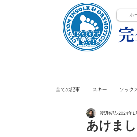
ホ
全ての記事
スキー
ソック
渡辺智弘
2024年1
テニス
イベント
イン
あけまし