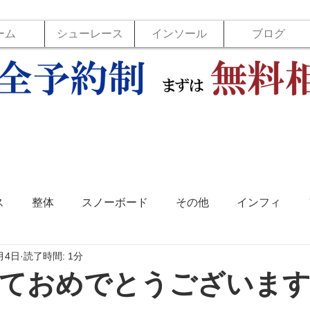
ーム
シューレース
インソール
ブログ
ス
整体
スノーボード
その他
インフィ
月4日
読了時間: 1分
ソール
フットラボ
バックジョイ
バレーボール
ておめでとうございま