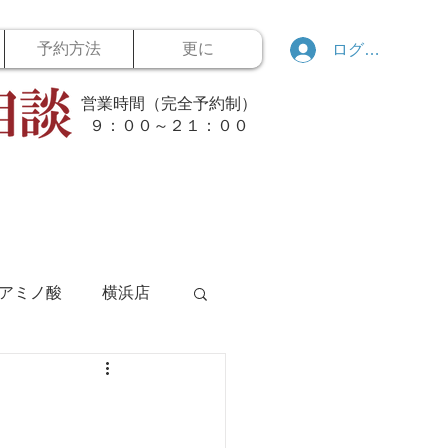
予約方法
更に
ログイン
営業時間（完全予約制）
​９：００～２１：００
アミノ酸
横浜店
ボウリング
す