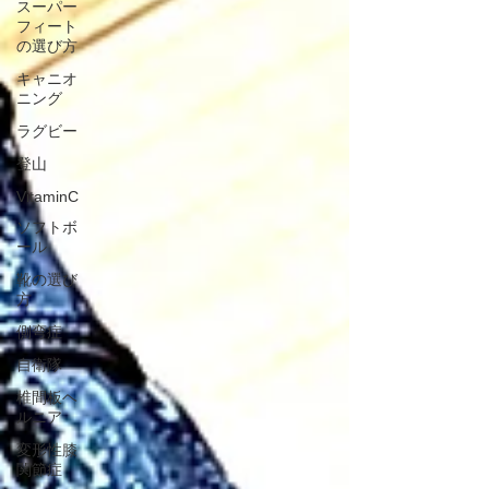
スーパー
フィート
の選び方
キャニオ
ニング
ラグビー
登山
VitaminC
ソフトボ
ール
靴の選び
方
側弯症
自衛隊
椎間板ヘ
ルニア
変形性膝
関節症