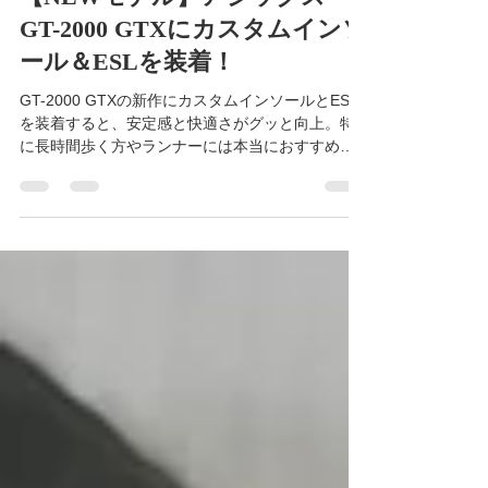
2025年9月26日
読了時間: 2分
【NEWモデル】アシックス
GT-2000 GTXにカスタムインソ
ール＆ESLを装着！
GT-2000 GTXの新作にカスタムインソールとESL
を装着すると、安定感と快適さがグッと向上。特
に長時間歩く方やランナーには本当におすすめで
す。 ちなみに、毎回気になるのがゴアテックスの
ロゴ。年々大きくなってる気がするのは気のせい
でしょうか？（笑）防水性はもちろん健在で、雨
の日でも快適に使えます。 GT-2000＋カスタムイ
ンソール＋ESLの組み合わせは、個人的には最強セ
ット。履き心地にこだわりたい方はぜひ試してみ
てください！