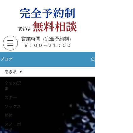
営業時間（完全予約制）
​９：００～２１：００
ブログ
巻き爪
全ての記
事
スキー
ソックス
整体
スノーボ
ード