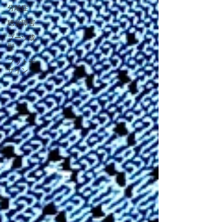
分離症
聴覚障害
ブーツ成
型
フットデ
ザイン