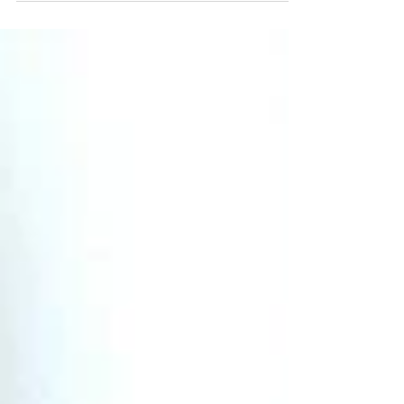
Superglass】を新調しに来店されたお客様 5年間
テニスで使用されたスーパーグラス【Northwest
Superglass】はテニスシューズにはよく入る砂の
影響で小指の付け根がかなり削られていました。...