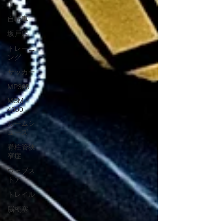
ト
自転車
坂戸店
トレーニ
ング
サッカー
MP365
MSM・
4000
ルームシ
ューズ
脊柱管狭
窄症
ウェブス
トア
トレイル
脳梗塞