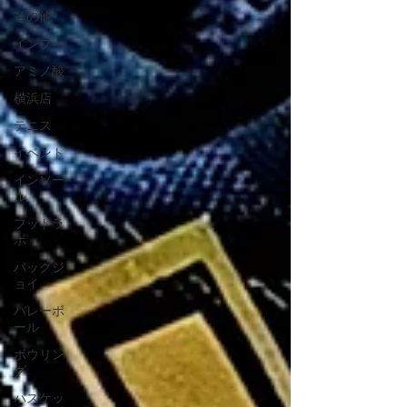
その他
インフィ
アミノ酸
横浜店
テニス
イベント
インソー
ル
フットラ
ボ
バックジ
ョイ
バレーボ
ール
ボウリン
グ
バスケッ