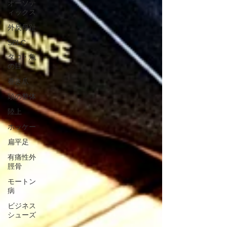
オーソテ
ィックス
外反母趾
SPLC
タコ・魚
の目
巻き爪
頭の整体
陸上
ホッケー
扁平足
有痛性外
脛骨
モートン
病
ビジネス
シューズ