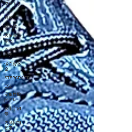
フットサ
ル
野球
格闘技
大腿骨頭
壊死
ウェブス
トア
慢性腎不
全
STEPCRAFT
ESL
変形性股
関節症
後十字靭
帯
内側側副
靭帯