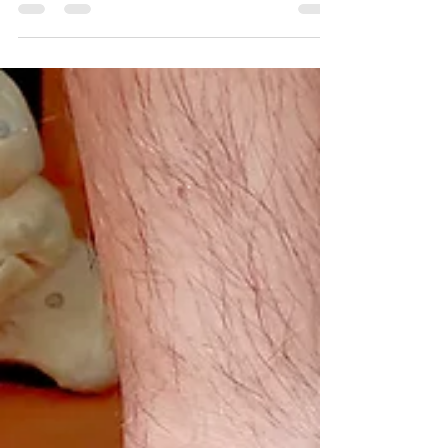
渡辺智弘
2025年8月1日
読了時間: 1分
帰国後すぐにスーパーグラス
イギリス在住のお客様が帰国後、最優先の予定で
ファンクショナルオーソティックスを作製に来店
してくださいました。 ご家族で3足目の
【Northwest superglass】を作製！！ まさに信頼
の証だと思ってます。 NWPLの最高峰【Northwest
superglass】を測定できるのは、NWPL取扱店の中
でも理論と技術を兼ね備えた数少ない店舗だけ 特
に埼玉県内ではフットラボが唯一の店舗となりま
す。 足のお悩みを抱えている方はぜひお問い合わ
せください。 もちろん横浜店もいつでもご相談を
受け付けています。