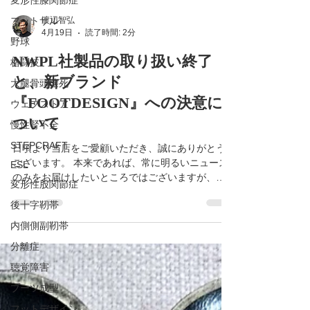
変形性膝関節症
フットサル
野球
渡辺智弘
格闘技
4月19日
読了時間: 2分
大腿骨頭壊死
NWPL社製品の取り扱い終了
ウェブストア
と、新ブランド
慢性腎不全
『FOOTDESIGN』への決意に
STEPCRAFT
ついて
ESL
日頃より当店をご愛顧いただき、誠にありがとう
変形性股関節症
ございます。 本来であれば、常に明るいニュース
後十字靭帯
のみをお届けしたいところではございますが、長
きにわたり私を信じ、製品をご愛用いただいた皆
内側側副靭帯
様への「誠実なご報告」として、あえて経緯をお
分離症
話しさせていただきます。 この度、NWPL社製品
につきまして、2026年4月をもちまして取り扱いを
聴覚障害
終了することをご報告いたします。突然のお知ら
ブーツ成型
せとなり、ご愛用者の皆様には深くお詫び申し上
フットデザイン
げます。 ■ 取り扱い終了の経緯について 今回の終