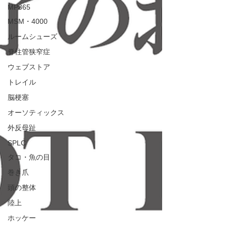
MP365
MSM・4000
ルームシューズ
脊柱管狭窄症
ウェブストア
トレイル
脳梗塞
オーソティックス
外反母趾
SPLC
タコ・魚の目
巻き爪
頭の整体
陸上
ホッケー