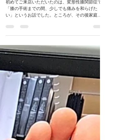
渡辺智弘
2025年12月11日
読了時間: 2分
変形性膝関節症の手術が不要
に！
初めてご来店いただいたのは、変形性膝関節症で
「膝の手術までの間、少しでも痛みを和らげた
い」というお話でした。ところが、その後家庭の
事情で手術が延期に。そこで、カスタムインソー
ルを使い続けていただくことになりました。 そし
て 8カ月後。もう一度MRIを撮り、以前の画像と比
較したところ——なんと 膝関節が擦れない角度に
矯正されており、手術の必要がないと整形外科の
ドクターから診断されたそうです。 お客様も「こ
んなことってあるんですね？」と驚きの表情。さ
らにドクターも驚かれたようで、「使っていたイ
ンソールが良かったんだと思います」とはっきり
言ってくださったとのこと。 インソールに否定的
なドクターも多い中、お客様にもドクターにも評
価していただけたというのは、私にとって本当に